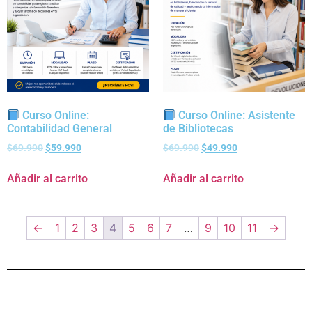
Curso Online:
Curso Online: Asistente
Contabilidad General
de Bibliotecas
$
69.990
$
59.990
$
69.990
$
49.990
Añadir al carrito
Añadir al carrito
←
1
2
3
4
5
6
7
…
9
10
11
→