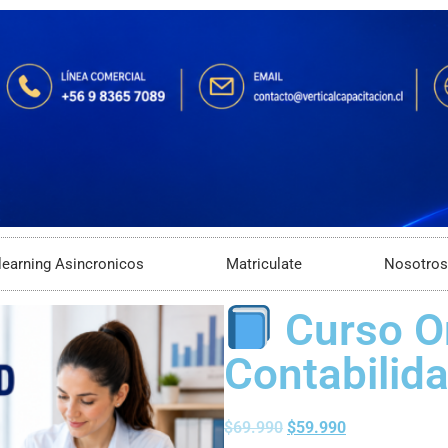
learning Asincronicos
Matriculate
Nosotros
Curso On
Contabilid
$
69.990
$
59.990