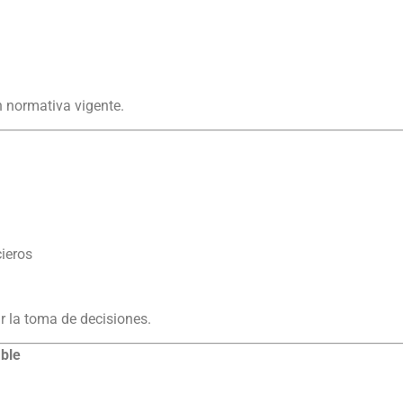
n normativa vigente.
cieros
r la toma de decisiones.
able