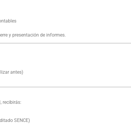
ontables
ierre y presentación de informes.
izar antes)
, recibirás:
editado SENCE)