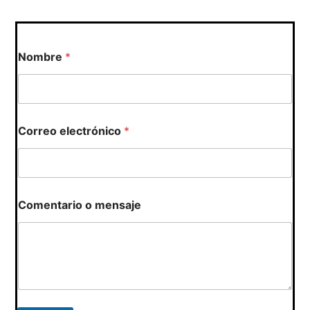
Nombre
*
C
Correo electrónico
*
o
r
r
e
o
o
Comentario o mensaje
*