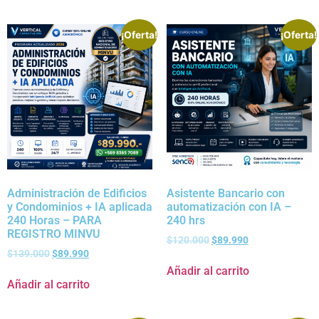
¡Oferta!
¡Oferta!
Administración de Edificios
Asistente Bancario con
y Condominios + IA aplicada
automatización con IA –
240 Horas – PARA
240 hrs
REGISTRO MINVU
$
120.000
$
89.990
$
139.000
$
89.990
Añadir al carrito
Añadir al carrito