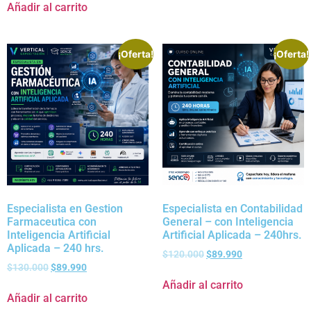
Añadir al carrito
¡Oferta!
¡Oferta!
Especialista en Gestion
Especialista en Contabilidad
Farmaceutica con
General – con Inteligencia
Inteligencia Artificial
Artificial Aplicada – 240hrs.
Aplicada – 240 hrs.
$
120.000
$
89.990
$
130.000
$
89.990
Añadir al carrito
Añadir al carrito