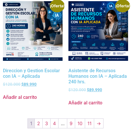
¡Oferta!
¡Oferta!
Direccion y Gestion Escolar
Asistente de Recursos
con IA – Aplicada
Humanos con IA – Aplicada
240 hrs.
$
120.000
$
89.990
$
120.000
$
89.990
Añadir al carrito
Añadir al carrito
1
2
3
4
…
9
10
11
→