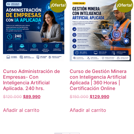
¡Oferta!
¡Oferta!
Curso Administración de
Curso de Gestión Minera
Empresas- Con
con Inteligencia Artificial
Inteligencia Artificial
Aplicada | 360 Horas |
Aplicada. 240 hrs.
Certificación Online
$
120.000
$
89.990
$
150.000
$
129.990
Añadir al carrito
Añadir al carrito