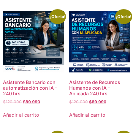
¡Oferta!
¡Oferta!
Asistente Bancario con
Asistente de Recursos
automatización con IA –
Humanos con IA –
240 hrs
Aplicada 240 hrs.
$
120.000
$
89.990
$
120.000
$
89.990
Añadir al carrito
Añadir al carrito