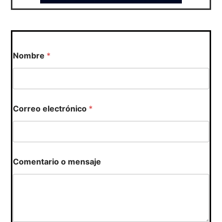
Nombre
*
*
Correo electrónico
*
m
e
n
s
a
j
Comentario o mensaje
e
o