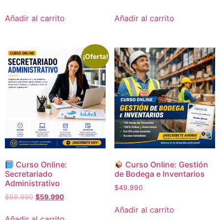
Añadir al carrito
Añadir al carrito
¡Oferta!
Curso Online:
Curso Online: Gestión
Secretariado
de Bodega e Inventarios
Administrativo
$
49.990
$
69.990
$
59.990
Añadir al carrito
Añadir al carrito