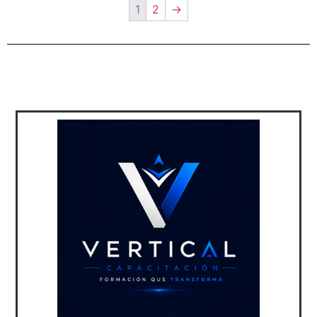
1
2
→