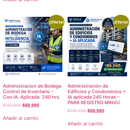
¡Oferta!
¡Oferta!
Administracion de Bodega
Administración de
Control de Inventario –
Edificios y Condominios +
Con IA. Aplicada. 240 hrs.
IA aplicada 240 Horas –
PARA REGISTRO MINVU
$
120.000
$
89.990
$
139.000
$
89.990
Añadir al carrito
Añadir al carrito