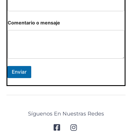
N
Comentario o mensaje
o
m
b
r
e
o
C
o
r
Enviar
r
e
o
Síguenos En Nuestras Redes