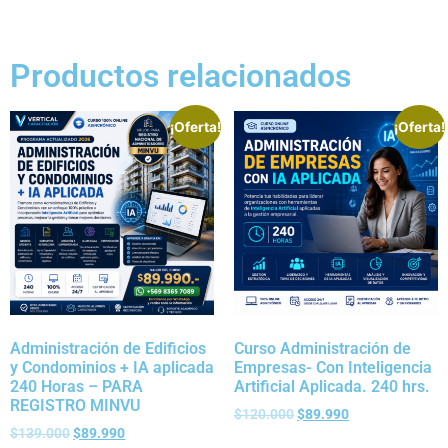
Productos relacionados
¡Oferta!
¡Oferta!
Administración de Edificios
Curso Administración de
y Condominios + IA aplicada
Empresas- Con Inteligencia
240 Horas – PARA
Artificial Aplicada. 240 hrs.
REGISTRO MINVU
$
120.000
$
89.990
$
139.000
$
89.990