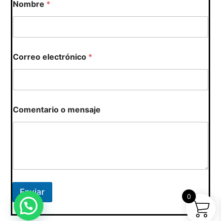
Nombre
*
Correo electrónico
*
*
Comentario o mensaje
e
l
e
c
t
r
ó
n
i
Enviar
c
0
o
*