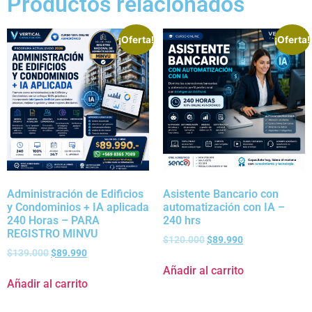
Productos relacionados
¡Oferta!
¡Oferta!
Administración de Edificios
Asistente Bancario con
y Condominios + IA aplicada
automatización con IA –
240 Horas – PARA
240 hrs
REGISTRO MINVU
$
120.000
$
89.990
$
139.000
$
89.990
Añadir al carrito
Añadir al carrito