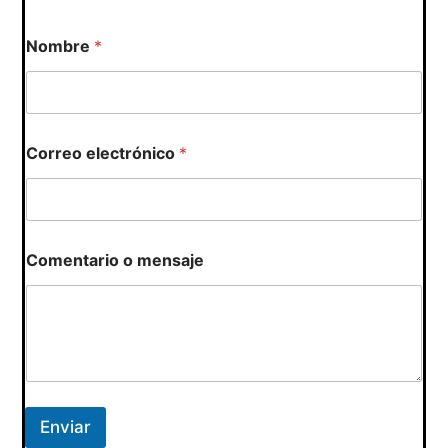
Nombre
*
Correo electrónico
*
m
Comentario o mensaje
e
n
s
a
j
e
*
o
Enviar