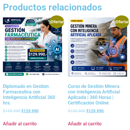
Productos relacionados
¡Oferta!
¡Oferta!
Diplomado en Gestion
Curso de Gestión Minera
Farmaceutica con
con Inteligencia Artificial
Inteligencia Artificial 360
Aplicada | 360 Horas |
hrs.
Certificación Online
$
159.990
$
129.990
$
150.000
$
129.990
Añadir al carrito
Añadir al carrito