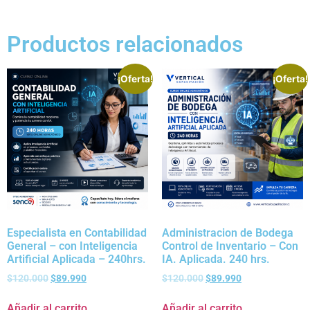
Productos relacionados
¡Oferta!
¡Oferta!
Especialista en Contabilidad
Administracion de Bodega
General – con Inteligencia
Control de Inventario – Con
Artificial Aplicada – 240hrs.
IA. Aplicada. 240 hrs.
$
120.000
$
89.990
$
120.000
$
89.990
Añadir al carrito
Añadir al carrito