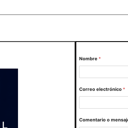
Nombre
*
o
Correo electrónico
*
C
o
m
e
n
t
Comentario o mensaj
a