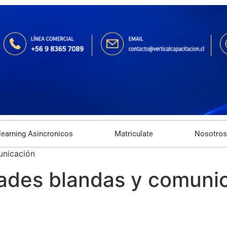
learning Asincronicos
Matriculate
Nosotros
unicación
dades blandas y comuni