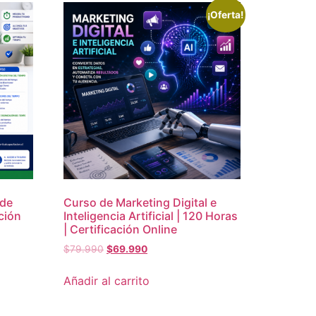
¡Oferta!
 de
Curso de Marketing Digital e
ción
Inteligencia Artificial | 120 Horas
| Certificación Online
$
79.990
$
69.990
Añadir al carrito