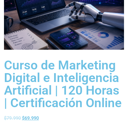
Curso de Marketing
Digital e Inteligencia
Artificial | 120 Horas
| Certificación Online
$
79.990
$
69.990