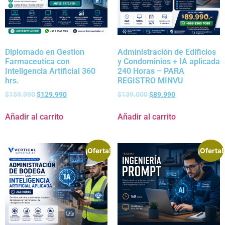
Diplomado en Gestion
Administración de Edificios
Farmaceutica con
y Condominios + IA aplicada
Inteligencia Artificial 360
240 Horas – PARA
hrs.
REGISTRO MINVU
$
159.990
$
129.990
$
139.000
$
89.990
Añadir al carrito
Añadir al carrito
¡Oferta!
¡Oferta!