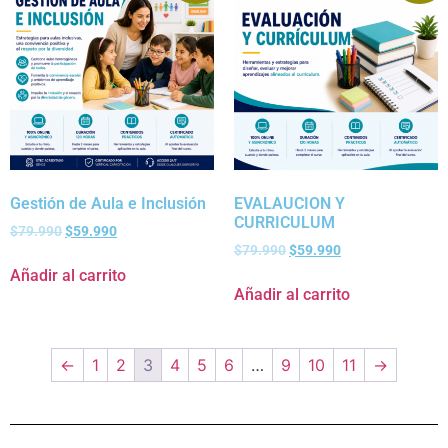
Gestión de Aula e Inclusión
EVALAUCION Y
CURRICULUM
$
79.990
$
59.990
$
79.990
$
59.990
Añadir al carrito
Añadir al carrito
←
1
2
3
4
5
6
…
9
10
11
→