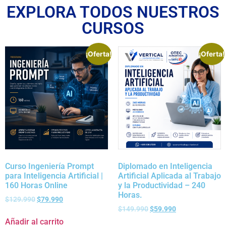
EXPLORA TODOS NUESTROS
CURSOS
¡Oferta!
¡Oferta!
Curso Ingeniería Prompt
Diplomado en Inteligencia
para Inteligencia Artificial |
Artificial Aplicada al Trabajo
160 Horas Online
y la Productividad – 240
Horas.
$
129.990
$
79.990
$
149.990
$
59.990
Añadir al carrito