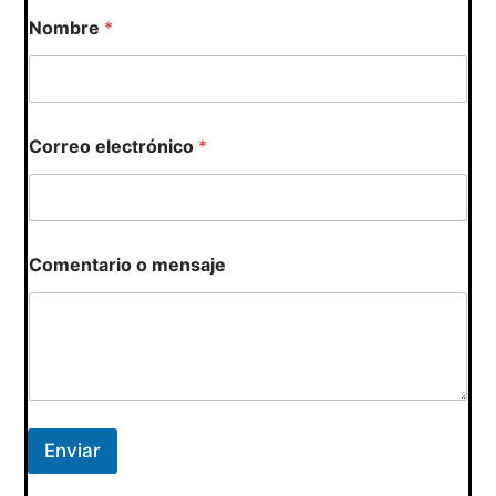
Nombre
*
Correo electrónico
*
o
Comentario o mensaje
C
o
m
e
n
t
a
r
i
Enviar
o
m