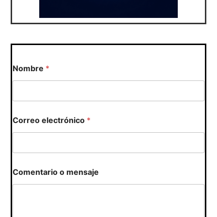
Nombre
*
e
Correo electrónico
*
l
e
c
t
r
ó
Comentario o mensaje
n
i
c
o
*