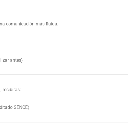
una comunicación más fluida.
izar antes)
, recibirás:
editado SENCE)