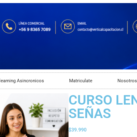
learning Asincronicos
Matriculate
Nosotros
CURSO LE
SEÑAS
$
39.990