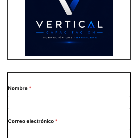
Nombre
*
*
Correo electrónico
*
o
o