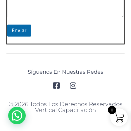
r
ó
n
i
c
Enviar
o
Síguenos En Nuestras Redes
© 2026 Todos Los Derechos Reservados
Vertical Capacitación
0