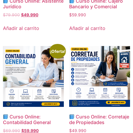
Curso Online: Asistente
Curso Online: Cajero
Jurídico
Bancario y Comercial
$
79.900
$
49.990
$
59.990
Añadir al carrito
Añadir al carrito
¡Oferta!
Curso Online:
Curso Online: Corretaje
Contabilidad General
de Propiedades
$
69.990
$
59.990
$
49.990