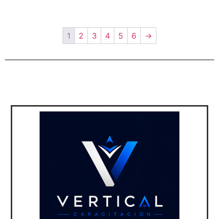
1
2
3
4
5
6
→