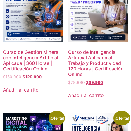
Curso de Gestión Minera
Curso de Inteligencia
con Inteligencia Artificial
Artificial Aplicada al
Aplicada | 360 Horas |
Trabajo y Productividad |
Certificación Online
120 Horas | Certificación
Online
$
150.000
$
129.990
$
79.990
$
69.990
Añadir al carrito
Añadir al carrito
¡Oferta!
¡Oferta!