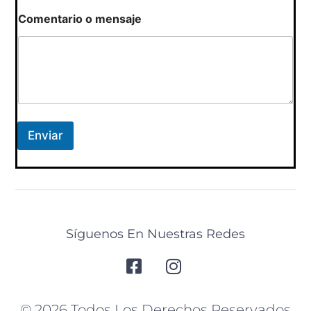
j
e
Comentario o mensaje
C
o
r
r
e
o
Enviar
Síguenos En Nuestras Redes
© 2026 Todos Los Derechos Reservados