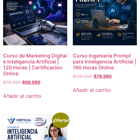
Curso de Marketing Digital
Curso Ingeniería Prompt
e Inteligencia Artificial |
para Inteligencia Artificial |
120 Horas | Certificación
160 Horas Online
Online
$
129.990
$
79.990
$
79.990
$
69.990
Añadir al carrito
Añadir al carrito
¡Oferta!