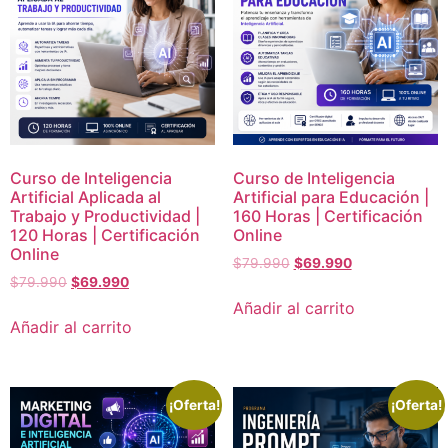
Curso de Inteligencia
Curso de Inteligencia
Artificial Aplicada al
Artificial para Educación |
Trabajo y Productividad |
160 Horas | Certificación
120 Horas | Certificación
Online
Online
$
79.990
$
69.990
$
79.990
$
69.990
Añadir al carrito
Añadir al carrito
¡Oferta!
¡Oferta!