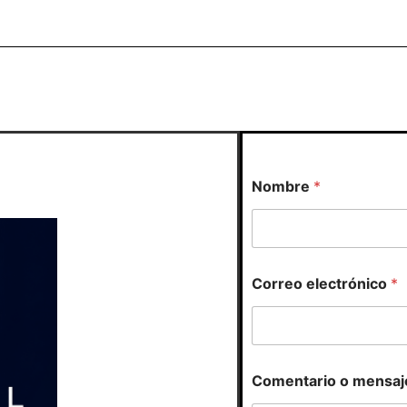
Nombre
*
C
Correo electrónico
*
o
r
r
e
o
o
Comentario o mensaj
C