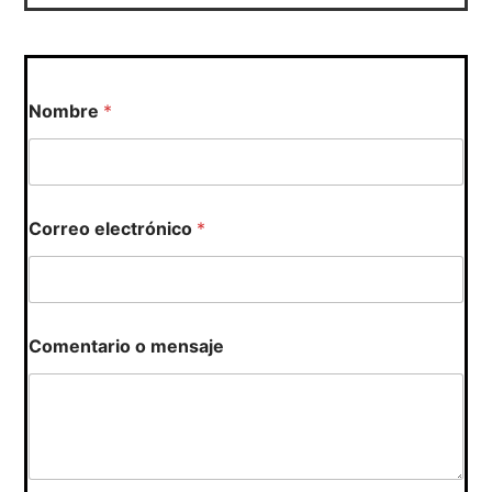
Nombre
*
Correo electrónico
*
N
Comentario o mensaje
o
m
b
r
e
e
l