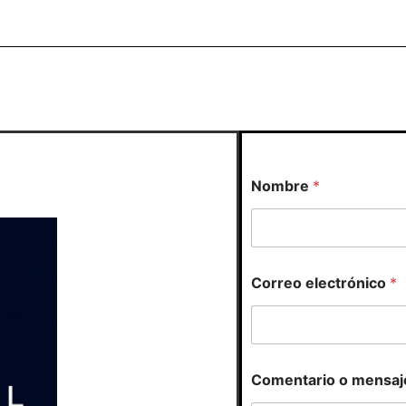
Nombre
*
*
Correo electrónico
*
N
o
m
b
r
e
Comentario o mensaj
N