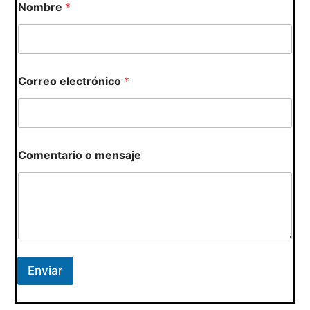
Nombre
*
o
N
o
m
b
r
Correo electrónico
*
e
Comentario o mensaje
Enviar