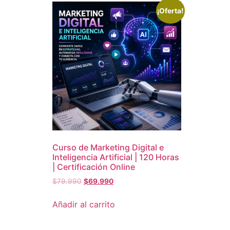
¡Oferta!
Curso de Marketing Digital e
Inteligencia Artificial | 120 Horas
| Certificación Online
$
79.990
$
69.990
Añadir al carrito