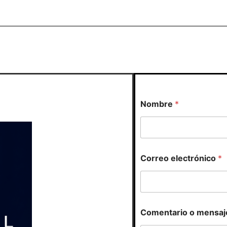
Nombre
*
Correo electrónico
*
C
Comentario o mensaj
o
r