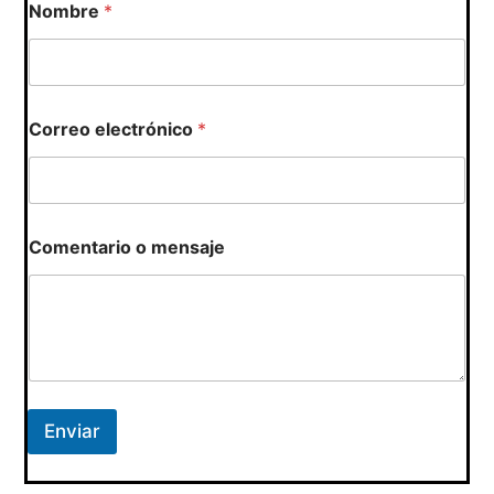
Nombre
*
e
n
s
a
j
e
Correo electrónico
*
o
*
Comentario o mensaje
Enviar